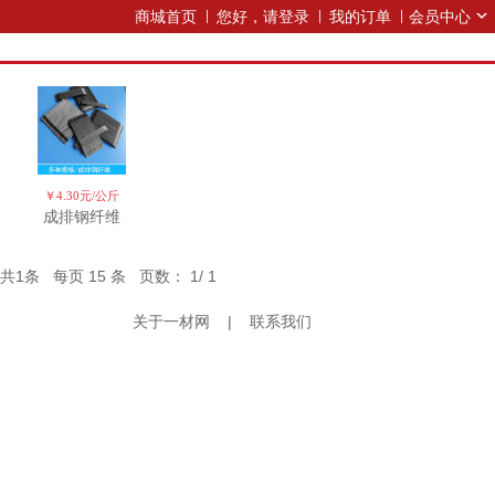
商城首页
您好，请登录
我的订单
会员中心
￥4.30元/公斤
成排钢纤维
共
1
条 每页
15
条 页数：
1
/
1
关于一材网
|
联系我们