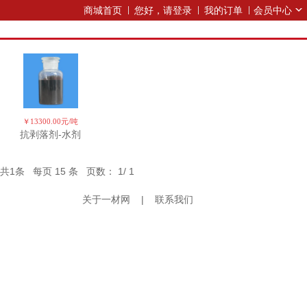
商城首页
您好，请登录
我的订单
会员中心
￥13300.00元/吨
抗剥落剂-水剂
共
1
条 每页
15
条 页数：
1
/
1
关于一材网
|
联系我们