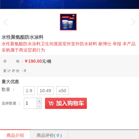
水性聚氨酯防水涂料
水性聚氨酯防水涂料卫生间屋面室外室外防水材料 耐博仕 举报 本产品
采购属于商业贸易行为
￥190.00
价 格 ：
元/桶
0
累 计 评 价 ：
量大优惠
数量
：
1-9
10-49
≥50
+
选择数量 ：
-
商品介绍
商品评价
(
0
)