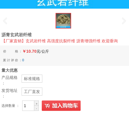
沥青玄武岩纤维
【厂家直销】玄武岩纤维 高强度抗裂纤维 沥青增强纤维 欢迎垂询
￥10.70
价 格 ：
元/公斤
0
累 计 评 价 ：
量大优惠
产品规格
标准规格
：
发货地址
工厂直发
：
+
选择数量 ：
-