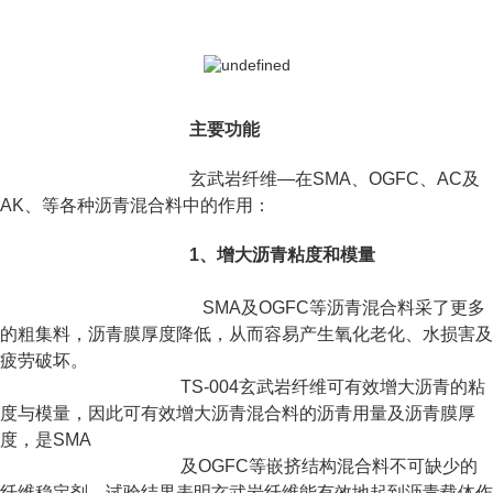
主要功能
玄武岩纤维—在SMA、OGFC、AC及
AK、等各种沥青混合料中的作用：
1
、增大沥青粘度和模量
SMA
及OGFC等沥青混合料采了更多
的粗集料，沥青膜厚度降低，从而容易产生氧化老化、水损害
及
疲
劳破坏。
TS-004玄武岩纤维可有效增大沥青的粘
度与模量，因此可有效增大沥青混合料的沥青
用量及沥青
膜厚
度，是SMA
及OGFC等嵌挤结构混合料不可缺少的
纤维稳定剂。试验结果表明玄武岩纤
维能有效地起到
沥青载体作