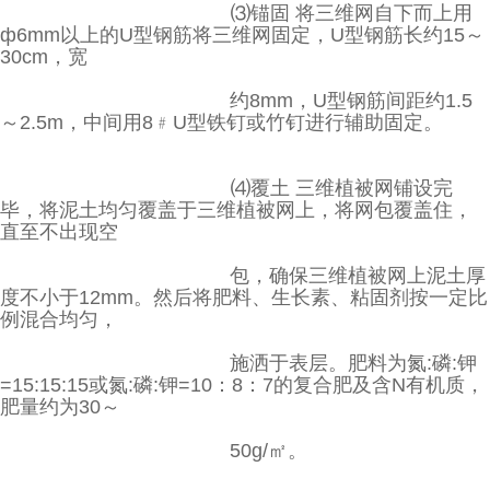
⑶锚固 将三维网自下而上用
ф6mm以上的U型钢筋将三维网固定，U型钢筋长约15～
30cm，宽
约8mm，U型钢筋间距约1.5
～2.5m，中间用8﹟U型铁钉或竹钉进行辅助固定。
⑷覆土 三维植被网铺设完
毕，将泥土均匀覆盖于三维植被网上，将网包覆盖住，
直至不出现空
包，确保三维植被网上泥土厚
度不小于12mm。然后将肥料、生长素、粘固剂按一定比
例混合均匀，
施洒于表层。肥料为氮:磷:钾
=15:15:15或氮:磷:钾=10：8：7的复合肥及含N有机质，
肥量约为30～
50g/㎡。