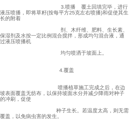
3.喷播 覆土回填完毕，进行
液压喷播，即将草籽(按每平方25克左右喷播)和促使其生
长的附着
剂、木纤维、肥料、生长素、
保湿剂及水按一定比例混合搅拌，形成均匀混合液，通
过液压喷播机
均匀喷洒于坡面上。
4.覆盖
喷播植草施工完成之后，在边
坡表面覆盖无纺布，以保持坡面水分并减少降雨对种子
的冲刷，
促使
种子生长。若温度太高，则无需
覆盖，以免病虫害的发生。