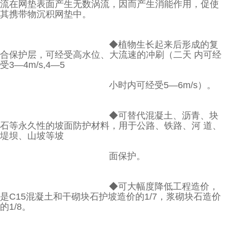
流在网垫表面产生无数涡流，因而产生消能作用，促使
其携带物沉积网
垫中。
◆植物生长起来后形成的复
合保护层，可经受高水位、大流速的冲刷（二天 内可经
受3—4m/s,4—5
小时内可经受5—6m/s）。
◆可替代混凝土、沥青、块
石等永久性的坡面防护材料，用于公路、铁路、河 道、
堤坝、山坡等坡
面保护。
◆可大幅度降低工程造价，
是C15混凝土和干砌块石护坡造价的1/7，浆砌块石造价
的1/8。