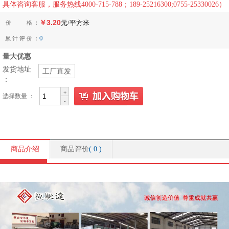
具体咨询客服，服务热线4000-715-788；189-25216300;0755-25330026）
￥3.20
价 格 ：
元/平方米
0
累 计 评 价 ：
量大优惠
发货地址
工厂直发
：
+
选择数量 ：
-
商品介绍
商品评价
(
0
)
商品介绍